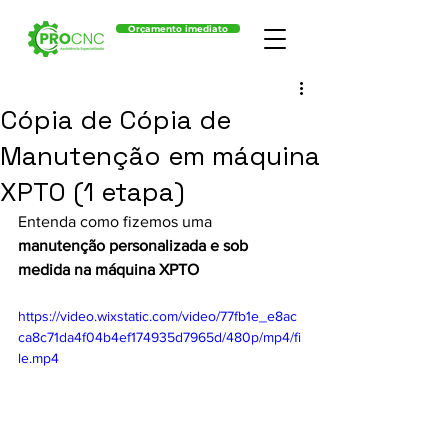
Orçamento imediato
Cópia de Cópia de
Manutenção em máquina
XPTO (1 etapa)
Entenda como fizemos uma 
manutenção personalizada e sob 
medida na máquina XPTO 
https://video.wixstatic.com/video/77fb1e_e8ac
ca8c71da4f04b4ef174935d7965d/480p/mp4/fi
le.mp4